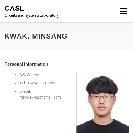
내
CASL
용
메뉴
으
Circuits and Systems Laboratory
로
바
로
HOME
PROFESSOR
MEMBERS
KWAK, MINSANG
가
기
PUBLICATIONS
RESEARCH
LECTURES
Personal Information
B.S. Course
ACTIVITIES
CONTACT
Tel.: +82-42-821-6295
E-mail:
mskwak.cas@gmail.com