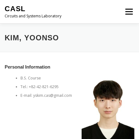
내
CASL
용
메뉴
으
Circuits and Systems Laboratory
로
바
로
HOME
PROFESSOR
MEMBERS
KIM, YOONSO
가
기
PUBLICATIONS
RESEARCH
LECTURES
Personal Information
B.S. Course
ACTIVITIES
CONTACT
Tel.: +82-42-821-6295
E-mail: yskim.cas@gmail.com